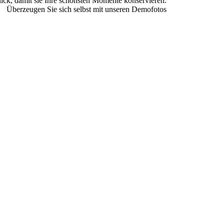
lick, damit sie Ihre schönsten Momente konservieren.
Überzeugen Sie sich selbst mit unseren Demofotos