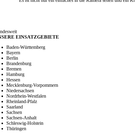
Es ist nicht nur ein einfaches in die Kamera sehen und ein 
ndesweit
NSERE EINSATZGEBIETE
Baden-Württemberg
Bayern
Berlin
Brandenburg
Bremen
Hamburg
Hessen
Mecklenburg-Vorpommern
Niedersachsen
Nordrhein-Westfalen
Rheinland-Pfalz
Saarland
Sachsen
Sachsen-Anhalt
Schleswig-Holstein
Thüringen