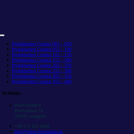
Toggle
Navigation
Projektseiten Creator 001 – 050
Projektseiten Creator 052 – 100
Projektseiten Creator 102 – 150
Projektseiten Creator 152 – 200
Projektseiten Creator 202 – 250
Projektseiten Creator 252 – 300
Projektseiten Creator 302 – 350
Projektseiten Creator 352 – 400
H-Media
Rudi Hennich
Perchstetten 10
35428 Langgöns
+49 172 420 4188
info@video-fotostudio.de