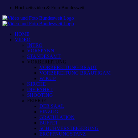
Zum
Hochzeitsvideo & Foto Bundesweit
Inhalt
springen
HOME
VIDEO
INTRO
VORSPANN
STANDESAMT
VORBEREITUNG
VORBEREITUNG BRAUT
VORBEREITUNG BRÄUTIGAM
WIKUP
KIRCHE
DIE FAHRT
SHOOTING
FEIER 01
DER SAAL
EINZUG
GRATULATION
BUFFET
SCHUHVERSTEIGERUNG
ERÖFFNUNGSTANZ