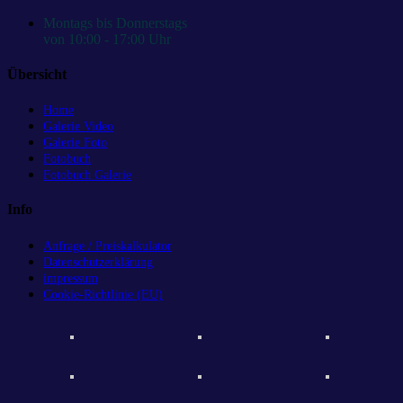
Montags bis Donnerstags
von 10:00 - 17:00 Uhr
Übersicht
Home
Galerie Video
Galerie Foto
Fotobuch
Fotobuch Galerie
Info
Anfrage / Preiskalkulator
Datenschutzerklärung
impressum
Cookie-Richtlinie (EU)