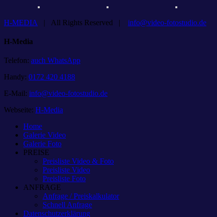
H-MEDIA
| All Rights Reserved |
info@video-fotostudio.de
Facebook
YouTube
Toggle
H-Media
Sliding
Bar
Telefon:
auch WhatsApp
Area
Handy:
0172 420 4188
E-Mail:
info@video-fotostudio.de
Webseite:
H-Media
Home
Galerie Video
Galerie Foto
PREISE
Preisliste Video & Foto
Preisliste Video
Preisliste Foto
ANFRAGE
Anfrage / Preiskalkulator
Schnell Anfrage
Datenschutzerklärung