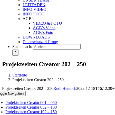
UNSER TEAM
LEITFADEN
INFO VIDEO
INFO FOTO
AGB´s
VIDEO & FOTO
AGB´s Video
AGB´s Foto
DOWNLOADS
Datenschutzerklärung
Suche nach:
Projektseiten Creator 202 – 250
Startseite
Projektseiten Creator 202 – 250
Projektseiten Creator 202 – 250
Rudi Hennich
2022-12-18T16:12:39+
oggle Navigation
Projektseiten Creator 001 – 050
Projektseiten Creator 052 – 100
Projektseiten Creator 102 – 150