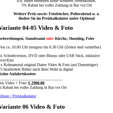
d.h. Ihnen entstehen keine weiteren Nebenkosten.
5% Rabatt bei voller Zahlung in Bar vor Ort
Weitere Preis sowie: Fotobücher, Polterabend u. a.
finden Sie im Preiskalkulator unter Optional
Variante 04-05 Video & Foto
orbereitungen, Standesamt
oder
Kirche, Shooting, Feier
Von ca. 10.00 Uhr morgens bis 0.30 Uhr
(Zeiten sind variierbar)
3x Schnittversion, DVD
oder
Bluray oder USB Stick, inklusive
ver/Etui
1x Rohmaterial original Daten Video & Foto (auf Datenträger)
25 bearbeitete Bilder nach Ihrer Wahl in digital
Keine Anfahrtskosten
________________________________
eis Video + Foto:
€ 2900.00
 Rabatt bei voller Zahlung in Bar vor Ort
frage / Preiskalkulator
Variante 06 Video & Foto