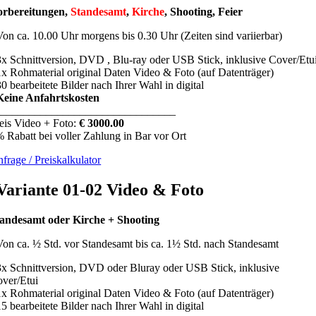
orbereitungen,
Standesamt
,
Kirche
, Shooting, Feier
Von ca. 10.00 Uhr morgens bis 0.30 Uhr
(Zeiten sind variierbar)
3x Schnittversion, DVD , Blu-ray oder USB Stick, inklusive Cover/Etu
1x Rohmaterial original Daten Video & Foto (auf Datenträger)
30 bearbeitete Bilder nach Ihrer Wahl in digital
Keine Anfahrtskosten
________________________________
eis Video + Foto:
€ 3000.00
 Rabatt bei voller Zahlung in Bar vor Ort
frage / Preiskalkulator
Variante 01-02 Video & Foto
andesamt oder Kirche + Shooting
­­Von ca. ½ Std. vor Standesamt bis ca. 1½ Std. nach Standesamt
3x Schnittversion, DVD
oder
Bluray oder USB Stick, inklusive
ver/Etui
1x Rohmaterial original Daten Video & Foto (auf Datenträger)
15 bearbeitete Bilder nach Ihrer Wahl in digital