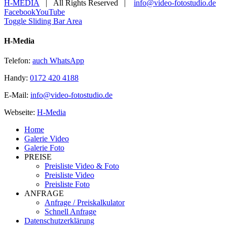
H-MEDIA
| All Rights Reserved |
info@video-fotostudio.de
Facebook
YouTube
Toggle Sliding Bar Area
H-Media
Telefon:
auch WhatsApp
Handy:
0172 420 4188
E-Mail:
info@video-fotostudio.de
Webseite:
H-Media
Home
Galerie Video
Galerie Foto
PREISE
Preisliste Video & Foto
Preisliste Video
Preisliste Foto
ANFRAGE
Anfrage / Preiskalkulator
Schnell Anfrage
Datenschutzerklärung