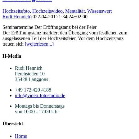
Hochzeitsfoto
,
Hochzeitsvideo
,
Mentalität
,
Wissenswert
Rudi Hennich
2022-04-20T21:34:24+02:00
Seminartermine Der Eröffnugstanz bei der Feier
Der Eröffnungstanz markiert den Übergang vom festlichen zum
ausgelassenen Teil der Hochzeitsfeier. Vor dem Hochzeitstanz
trauen sich
[weiterlesen...]
H-Media
Rudi Hennich
Perchstetten 10
35428 Langgöns
+49 172 420 4188
info@video-fotostudio.de
Montags bis Donnerstags
von 10:00 - 17:00 Uhr
Übersicht
Home