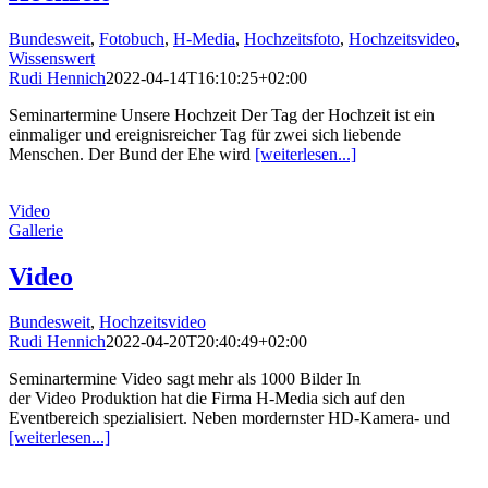
Bundesweit
,
Fotobuch
,
H-Media
,
Hochzeitsfoto
,
Hochzeitsvideo
,
Wissenswert
Rudi Hennich
2022-04-14T16:10:25+02:00
Seminartermine Unsere Hochzeit Der Tag der Hochzeit ist ein
einmaliger und ereignisreicher Tag für zwei sich liebende
Menschen. Der Bund der Ehe wird
[weiterlesen...]
Video
Gallerie
Video
Bundesweit
,
Hochzeitsvideo
Rudi Hennich
2022-04-20T20:40:49+02:00
Seminartermine Video sagt mehr als 1000 Bilder In
der Video Produktion hat die Firma H-Media sich auf den
Eventbereich spezialisiert. Neben mordernster HD-Kamera- und
[weiterlesen...]