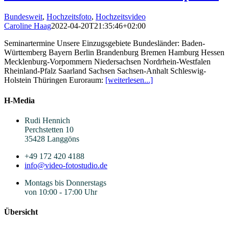
Bundesweit
,
Hochzeitsfoto
,
Hochzeitsvideo
Caroline Haag
2022-04-20T21:35:46+02:00
Seminartermine Unsere Einzugsgebiete Bundesländer: Baden-
Württemberg Bayern Berlin Brandenburg Bremen Hamburg Hessen
Mecklenburg-Vorpommern Niedersachsen Nordrhein-Westfalen
Rheinland-Pfalz Saarland Sachsen Sachsen-Anhalt Schleswig-
Holstein Thüringen Euroraum:
[weiterlesen...]
H-Media
Rudi Hennich
Perchstetten 10
35428 Langgöns
+49 172 420 4188
info@video-fotostudio.de
Montags bis Donnerstags
von 10:00 - 17:00 Uhr
Übersicht