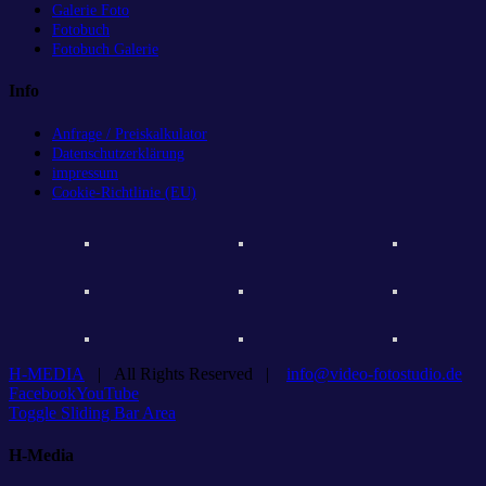
Galerie Foto
Fotobuch
Fotobuch Galerie
Info
Anfrage / Preiskalkulator
Datenschutzerklärung
impressum
Cookie-Richtlinie (EU)
H-MEDIA
| All Rights Reserved |
info@video-fotostudio.de
Facebook
YouTube
Toggle Sliding Bar Area
H-Media