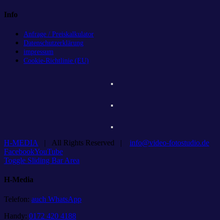
Info
Anfrage / Preiskalkulator
Datenschutzerklärung
impressum
Cookie-Richtlinie (EU)
H-MEDIA
| All Rights Reserved |
info@video-fotostudio.de
Facebook
YouTube
Toggle Sliding Bar Area
H-Media
Telefon:
auch WhatsApp
Handy:
0172 420 4188