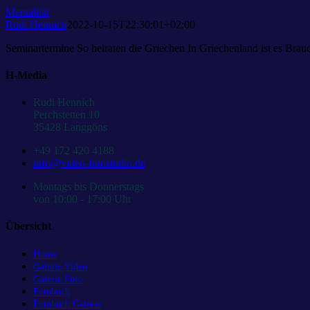
Mentalität
Rudi Hennich
2022-10-15T22:30:01+02:00
Seminartermine So heiraten die Griechen In Griechenland ist es Bra
H-Media
Rudi Hennich
Perchstetten 10
35428 Langgöns
+49 172 420 4188
info@video-fotostudio.de
Montags bis Donnerstags
von 10:00 - 17:00 Uhr
Übersicht
Home
Galerie Video
Galerie Foto
Fotobuch
Fotobuch Galerie