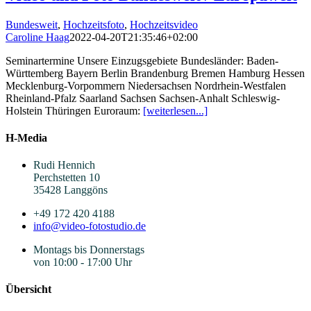
Bundesweit
,
Hochzeitsfoto
,
Hochzeitsvideo
Caroline Haag
2022-04-20T21:35:46+02:00
Seminartermine Unsere Einzugsgebiete Bundesländer: Baden-
Württemberg Bayern Berlin Brandenburg Bremen Hamburg Hessen
Mecklenburg-Vorpommern Niedersachsen Nordrhein-Westfalen
Rheinland-Pfalz Saarland Sachsen Sachsen-Anhalt Schleswig-
Holstein Thüringen Euroraum:
[weiterlesen...]
H-Media
Rudi Hennich
Perchstetten 10
35428 Langgöns
+49 172 420 4188
info@video-fotostudio.de
Montags bis Donnerstags
von 10:00 - 17:00 Uhr
Übersicht