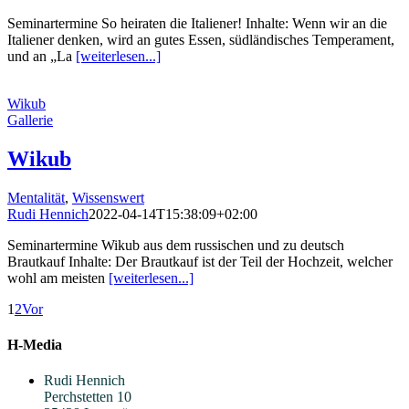
Seminartermine So heiraten die Italiener! Inhalte: Wenn wir an die
Italiener denken, wird an gutes Essen, südländisches Temperament,
und an „La
[weiterlesen...]
Wikub
Gallerie
Wikub
Mentalität
,
Wissenswert
Rudi Hennich
2022-04-14T15:38:09+02:00
Seminartermine Wikub aus dem russischen und zu deutsch
Brautkauf Inhalte: Der Brautkauf ist der Teil der Hochzeit, welcher
wohl am meisten
[weiterlesen...]
1
2
Vor
H-Media
Rudi Hennich
Perchstetten 10