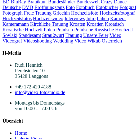
BD
BluRay
Brautkauf
Bundesländer
Bundesweit
Crazy Dance
Deutsche
DVD
Eröffnungstanz
Foto
Fotobuch
Fotobücher
Fotograf
Fotograph
Freie Trauung
Griechin
Hochzeitsfoto
Hochzeitsfotograf
Hochzeitsfotos
Hochzeitsvideo
Interviews
Intro
Italien
Kamera
Kameramann
Kirchliche Trauung
Kroaten
Kroatien
Kroatisch
Kroatische Hochzeit
Polen
Polnisch
Polnische
Russische Hochzeit
Sovlaki
Standesamt
Straußwurf
Trauung
Unsere Feier
Video
Videograf
Videoshooting
Weddding Video
Wikub
Österreich
H-Media
Rudi Hennich
Perchstetten 10
35428 Langgöns
+49 172 420 4188
info@video-fotostudio.de
Montags bis Donnerstags
von 10:00 - 17:00 Uhr
Übersicht
Home
Galerie Video