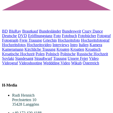
Welche Themen interessieren Dich?
BD
BluRay
Brautkauf
Bundesländer
Bundesweit
Crazy Dance
Deutsche
DVD
Eröffnungstanz
Foto
Fotobuch
Fotobücher
Fotograf
Fotograph
Freie Trauung
Griechin
Hochzeitsfoto
Hochzeitsfotograf
Hochzeitsfotos
Hochzeitsvideo
Interviews
Intro
Italien
Kamera
Kameramann
Kirchliche Trauung
Kroaten
Kroatien
Kroatisch
Kroatische Hochzeit
Polen
Polnisch
Polnische
Russische Hochzeit
Sovlaki
Standesamt
Straußwurf
Trauung
Unsere Feier
Video
Videograf
Videoshooting
Weddding Video
Wikub
Österreich
H-Media
Rudi Hennich
Perchstetten 10
35428 Langgöns
+49 172 420 4188